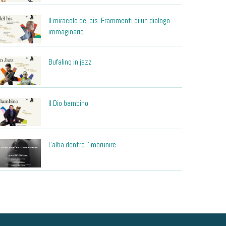
Il miracolo del bis. Frammenti di un dialogo
immaginario
Bufalino in jazz
Il Dio bambino
L'alba dentro l'imbrunire