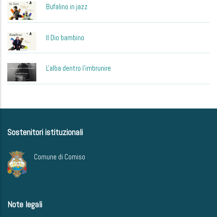
Bufalino in jazz
Il Dio bambino
L'alba dentro l'imbrunire
Sostenitori istituzionali
Comune di Comiso
Note legali