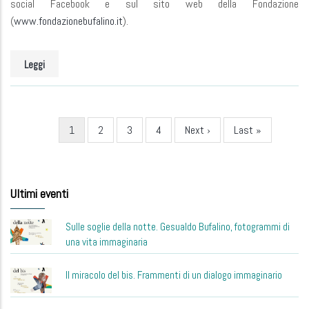
social Facebook e sul sito web della Fondazione
(
www.fondazionebufalino.it
).
Leggi
Current
1
Page
2
Page
3
Page
4
Next
Next ›
Last
Last »
Pagination
page
page
page
Ultimi eventi
Sulle soglie della notte. Gesualdo Bufalino, fotogrammi di
una vita immaginaria
Il miracolo del bis. Frammenti di un dialogo immaginario