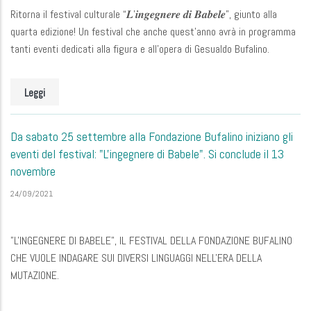
Ritorna il festival culturale “𝑳’𝒊𝒏𝒈𝒆𝒈𝒏𝒆𝒓𝒆 𝒅𝒊 𝑩𝒂𝒃𝒆𝒍𝒆”, giunto alla
quarta edizione! Un festival che anche quest'anno avrà in programma
tanti eventi dedicati alla figura e all’opera di Gesualdo Bufalino.
Leggi
Da sabato 25 settembre alla Fondazione Bufalino iniziano gli
eventi del festival: "L'ingegnere di Babele". Si conclude il 13
novembre
24/09/2021
"L'INGEGNERE DI BABELE", IL FESTIVAL DELLA FONDAZIONE BUFALINO
CHE VUOLE INDAGARE SUI DIVERSI LINGUAGGI NELL'ERA DELLA
MUTAZIONE.