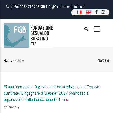
Skip
(+39) 0932 712 273
info@fondazionebufalino.it
to
main
content
Notizie
Home
-
Notizie
Breadcrumb
Si apre domenical 9 giugno la quarta edizione del Festival
culturale "L'ingegnere di Babele" 2024 promosso e
organizzato dalla Fondazione Bufalino
05/06/2024