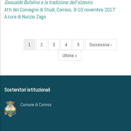
Gesualdo Bufalino e la tradizione dell’elzeviro
Atti del Convegno di Studi, Comiso, 9-10 novembre 2017
A cura di Nunzio Zago
Current
1
Page
2
Page
3
Page
4
Page
5
Next
Successiva ›
Pagination
page
page
Last
Ultima »
page
Sostenitori istituzionali
Comune di Comiso