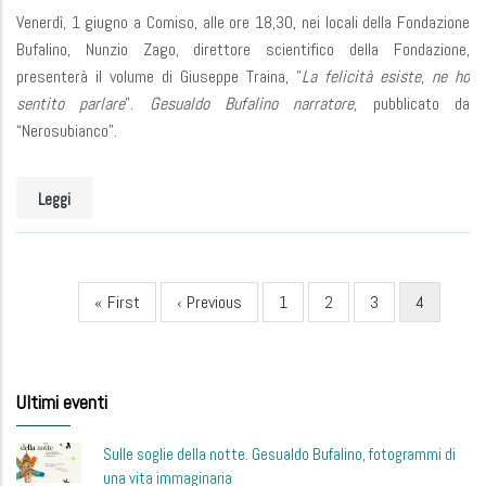
Venerdì, 1 giugno a Comiso, alle ore 18,30, nei locali della Fondazione
Bufalino, Nunzio Zago, direttore scientifico della Fondazione,
presenterà il volume di Giuseppe Traina, "
La felicità esiste
,
ne ho
sentito parlare
".
Gesualdo Bufalino narratore
, pubblicato da
“Nerosubianco”.
Leggi
First
« First
Previous
‹ Previous
Page
1
Page
2
Page
3
Current
4
Pagination
page
page
page
Ultimi eventi
Sulle soglie della notte. Gesualdo Bufalino, fotogrammi di
una vita immaginaria