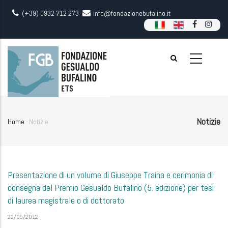
Skip
(+39) 0932 712 273
info@fondazionebufalino.it
to
main
content
Notizie
Home
-
Notizie
Breadcrumb
Presentazione di un volume di Giuseppe Traina e cerimonia di
consegna del Premio Gesualdo Bufalino (5. edizione) per tesi
di laurea magistrale o di dottorato
22/05/2012