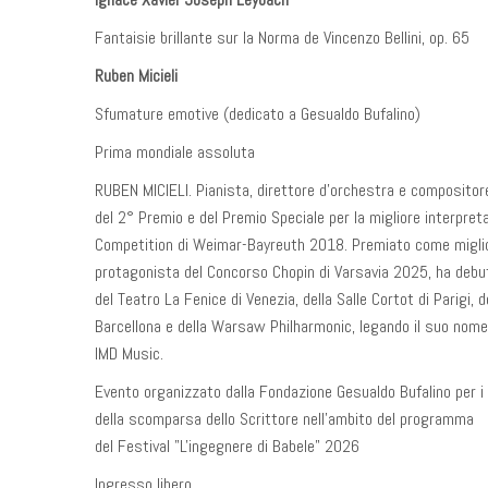
Fantaisie brillante sur la Norma de Vincenzo Bellini, op. 65
Ruben Micieli
Sfumature emotive (dedicato a Gesualdo Bufalino)
Prima mondiale assoluta
RUBEN MICIELI. Pianista, direttore d’orchestra e compositore
del 2° Premio e del Premio Speciale per la migliore interpreta
Competition di Weimar-Bayreuth 2018. Premiato come miglior 
protagonista del Concorso Chopin di Varsavia 2025, ha debutt
del Teatro La Fenice di Venezia, della Salle Cortot di Parigi, 
Barcellona e della Warsaw Philharmonic, legando il suo nome 
IMD Music.
Evento organizzato dalla Fondazione Gesualdo Bufalino per i
della scomparsa dello Scrittore nell'ambito del programma
del Festival "L'ingegnere di Babele" 2026
Ingresso libero