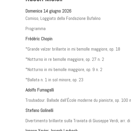
Domenica 14 giugno 2026
Comiso, Loggiato della Fondazione Bufalino
Programma
Frédéric Chopin
°Grande valzer brillante in mi bemolle maggiore, op. 18
°Notturno in re bemolle maggiore, op. 27 n. 2
°Notturno in mi bemolle maggiore, op. 9 n. 2
°Ballata n. 1 in sol minore, op. 23
Adolfo Fumagalli
Troubadour. Ballade dall’École moderne du pianiste, op. 100 n
Stefano Golinelli
Divertimento brillante sulla Traviata di Giuseppe Verdi, arr. di
Ignace Xavier Joseph Leybach