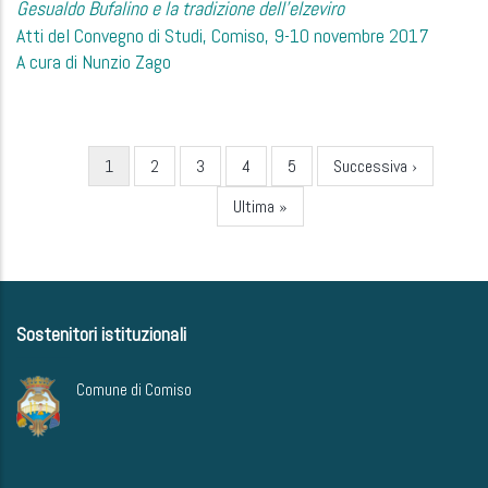
Gesualdo Bufalino e la tradizione dell’elzeviro
Atti del Convegno di Studi, Comiso, 9-10 novembre 2017
A cura di Nunzio Zago
Current
1
Page
2
Page
3
Page
4
Page
5
Next
Successiva ›
Pagination
page
page
Last
Ultima »
page
Sostenitori istituzionali
Comune di Comiso