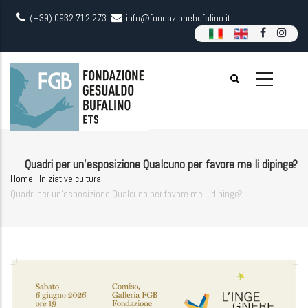
Skip
(+39) 0932 712 273
info@fondazionebufalino.it
to
main
content
Quadri per un'esposizione Qualcuno per favore me li dipinge?
Home
-
Iniziative culturali
-
Breadcrumb
Quadri per un'esposizione Qualcuno per favore me li dipinge?