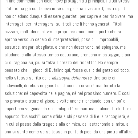
in una commedia con diciannove protagonisti principali: i titoli stessi.
L’aforisma già conteneva in sé una galleria invisibile. Questi dipinti
non chiedono dunque di essere guardati, per capire e per risolvere, ma
interrogati per interrogarsi sui titoli che li hanno generati. Titoli
bizzarri, molti dei quali veri e propri ossimori, come porte che si
aprono verso un dedalo di interpretazioni, possibili, improbabili,
assurde, magari sbagliate, e che non descrivono, né spiegano, ma
alludono, e allo stesso tempo catturano, prendono in ostaggio, e più
ci si ragiona su, più si “alza il prezzo del riscatto”. Ho sempre
pensato che il ‘gioco’ di Bufalino qui, fosse quello del gatto col topo,
nello stesso spirito delle
Menzogne della notte
. Una serie di
indovinelli, di rebus enigmistici, di cui non ci verrà mai fornita la
soluzione: né capovolta nella pagina, né nel prossimo numero. E così
ho provato a stare al gioco, a volte anche rilanciando, con un po’ di
impertinenza, giocando sull’ambiguità semantica di alcuni titoli. Titoli
appunto “bislacchi”, come sfida a chi passerà di lì e la raccoglierà, e
in cui si passa dalla tragedia alla chimica, dall’astronomia al mito, e
uno si sente come se saltasse in punta di piedi da una pietra all’altra