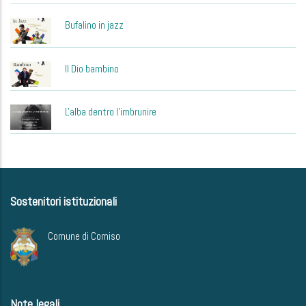
Bufalino in jazz
Il Dio bambino
L'alba dentro l'imbrunire
Sostenitori istituzionali
Comune di Comiso
Note legali