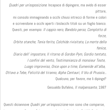
Quadri per un’esposizione
. Incapace di dipingere, ma avido di esser
pittore,
mi consolo immaginando a occhi chiusi intrecci di forme e colori
e scrivendone a occhi aperti i bislacchi titoli su un foglio bianco.
Questi, per esempio:
Il cappio nero, Bandolo perso, Complotto di
forze,
Orbite stanche, Tenia ferita, Colchide rivisitata, La morte della
fenice,
Diario dell’ impostore, Il ritorno di Gordon Pym, Gordio tentato,
I confini del vento, Testimonianza di monsieur Teste,
Luogo improvviso, Once upon a time, Eumenide all’alba,
Ottavo a Tebe, Felicità del tiranno, Alpha Centauri, Il blu di Prussia...
Qualcuno, per favore, me li dipinge?
Gesualdo Bufalino,
Il malpensante
, 1987
Questi diciannove
Quadri per un’esposizione
non sono che comparse,