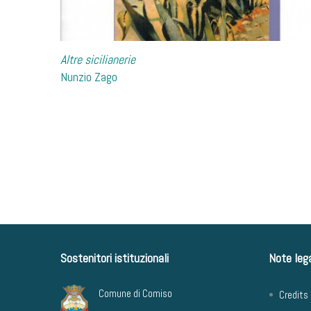
Altre sicilianerie
Nunzio Zago
Pagination
Sostenitori istituzionali
Note lega
Comune di Comiso
Credits