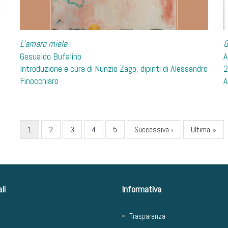
L'amaro miele
G
Gesualdo Bufalino
A
Introduzione e cura di Nunzio Zago, dipinti di Alessandro
Finocchiaro
A
Current
1
Page
2
Page
3
Page
4
Page
5
Next
Successiva ›
Last
Ultima »
page
page
page
li
Informativa
Trasparenza